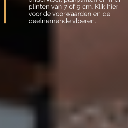
plinten van 7 of 9 cm.
Klik hier
voor de voorwaarden en de
deelnemende vloeren.