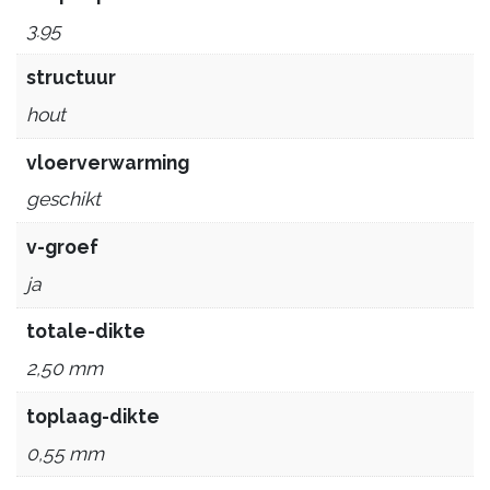
3.95
structuur
hout
vloerverwarming
geschikt
v-groef
ja
totale-dikte
2,50 mm
toplaag-dikte
0,55 mm