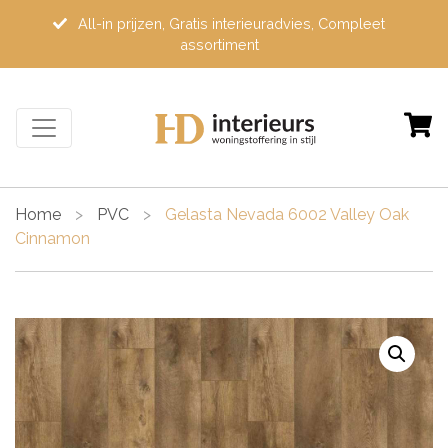
All-in prijzen, Gratis interieuradvies, Compleet
assortiment
Home
>
PVC
>
Gelasta Nevada 6002 Valley Oak
Cinnamon