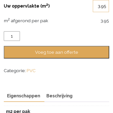
2
Uw oppervlakte (m
)
2
m
afgerond per pak
3.95
Gelasta
Nevada
6002
Voeg toe aan offerte
Valley
Oak
Cinnamon
Categorie:
PVC
aantal
Eigenschappen
Beschrijving
m2 per pak