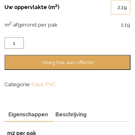
2
Uw oppervlakte (m
)
2
m
afgerond per pak
2.19
Gelasta
Oakland
Rigid
Voeg toe aan offerte
Click
7101
Naturel
Categorie:
Click PVC
aantal
Eigenschappen
Beschrijving
m2 per pak