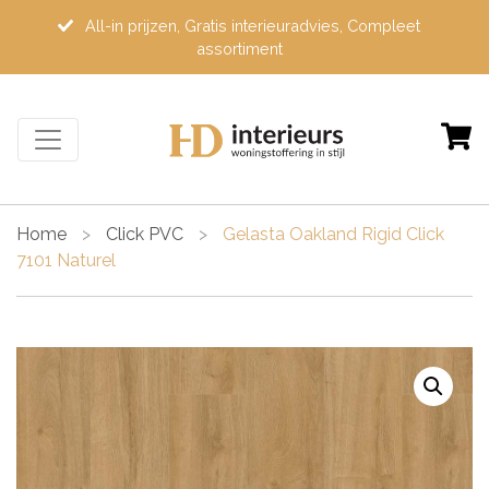
All-in prijzen, Gratis interieuradvies, Compleet
assortiment
Home
>
Click PVC
>
Gelasta Oakland Rigid Click
7101 Naturel