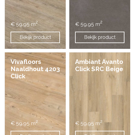
2
2
€ 59.95 m
€ 59.95 m
Bekijk product
Bekijk product
Vivafloors
Ambiant Avanto
Naaldhout 4203
Click SRC Beige
Click
2
2
€ 59.95 m
€ 59.95 m