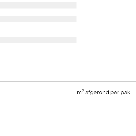
Prijs per m2: € 60.95
All-in prijs: inclusief l
Deze pvc-vloer uit de s
zeer rustige uitstraling
dikte van 2,50 mm. Deze
i.c.m. vloerverwarming 
Vraag vrijblijvend een o
2
Uw oppervlakte (m
)
2
m
afgerond per pak