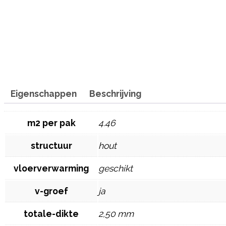
Eigenschappen
Beschrijving
m2 per pak
4.46
structuur
hout
vloerverwarming
geschikt
v-groef
ja
totale-dikte
2,50 mm