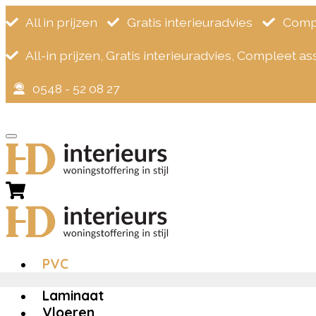
All in prijzen
Gratis interieuradvies
Compl
All-in prijzen, Gratis interieuradvies, Compleet a
0548 - 52 08 27
×
Zoeken
naar:
Home
>
PVC
>
PVC
Laminaat
Vloeren