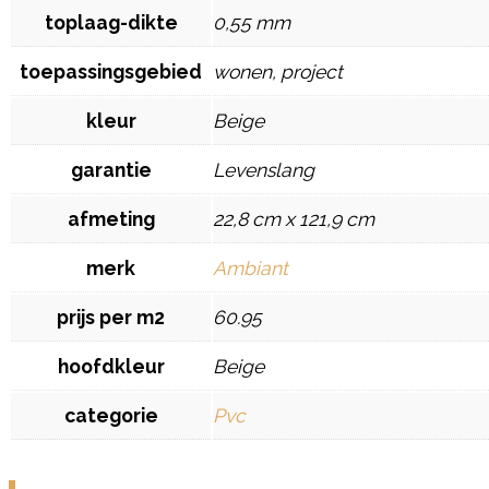
toplaag-dikte
0,55 mm
toepassingsgebied
wonen, project
kleur
Beige
garantie
Levenslang
afmeting
22,8 cm x 121,9 cm
merk
Ambiant
prijs per m2
60.95
hoofdkleur
Beige
categorie
Pvc