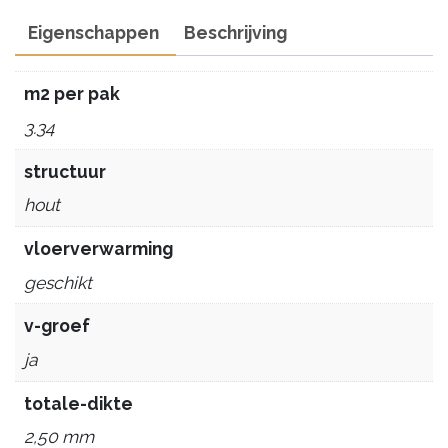
Eigenschappen
Beschrijving
m2 per pak
3.34
structuur
hout
vloerverwarming
geschikt
v-groef
ja
totale-dikte
2,50 mm