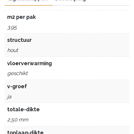
m2 per pak
3.95
structuur
hout
vloerverwarming
geschikt
v-groef
ja
totale-dikte
2,50 mm
toplaag-dikte