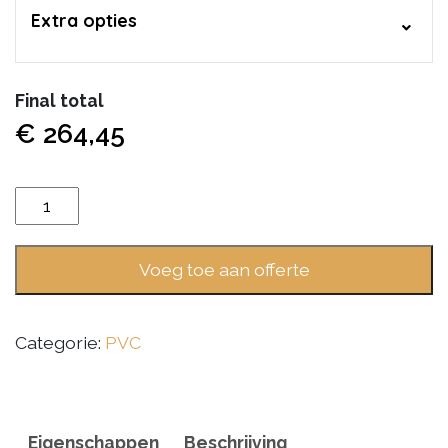
Extra opties
Final total
€
264,45
Gelasta
Callisto
4105
Voeg toe aan offerte
Natural
Oak
Brown
Categorie:
PVC
aantal
Eigenschappen
Beschrijving