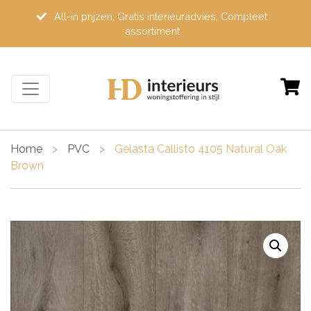
All-in prijzen, Gratis interieuradvies, Compleet
assortiment
Home
>
PVC
>
Gelasta Callisto 4105 Natural Oak
Brown