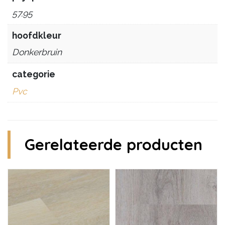
57.95
hoofdkleur
Donkerbruin
categorie
Pvc
Gerelateerde producten