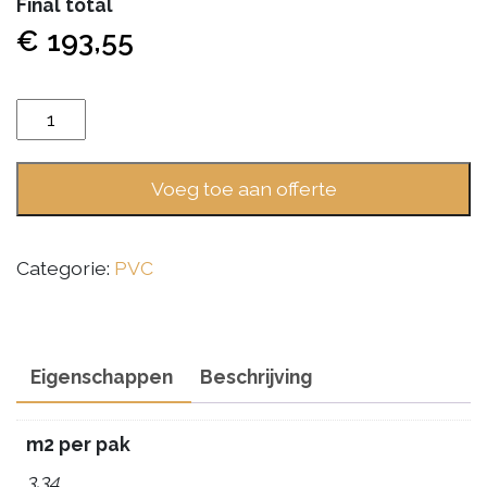
Final total
€
193,55
Gelasta
Country
4301
Voeg toe aan offerte
Prestige
Oak
Smoked
Categorie:
PVC
aantal
Eigenschappen
Beschrijving
m2 per pak
3.34