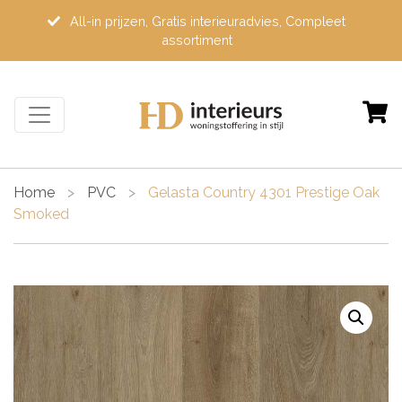
All-in prijzen, Gratis interieuradvies, Compleet
assortiment
Home
>
PVC
>
Gelasta Country 4301 Prestige Oak
Smoked