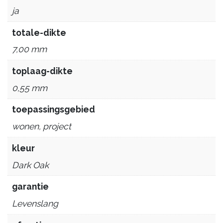
ja
totale-dikte
7,00 mm
toplaag-dikte
0,55 mm
toepassingsgebied
wonen, project
kleur
Dark Oak
garantie
Levenslang