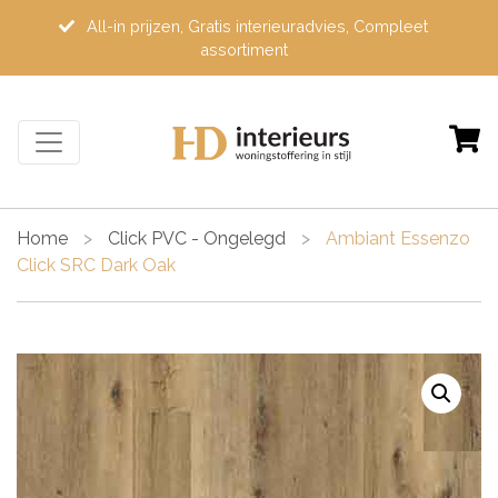
All-in prijzen, Gratis interieuradvies, Compleet
assortiment
Home
>
Click PVC - Ongelegd
>
Ambiant Essenzo
Click SRC Dark Oak