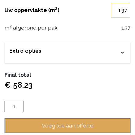
2
Uw oppervlakte (m
)
2
m
afgerond per pak
1.37
Extra opties
Final total
€
58,23
Ambiant
Essenzo
Click
Voeg toe aan offerte
SRC