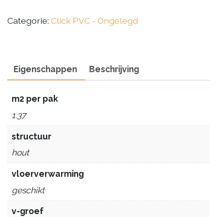
Dark
Oak
Categorie:
Click PVC - Ongelegd
aantal
Eigenschappen
Beschrijving
m2 per pak
1.37
structuur
hout
vloerverwarming
geschikt
v-groef