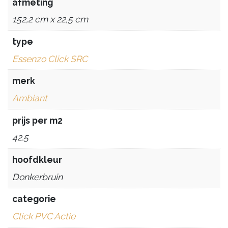
afmeting
152,2 cm x 22,5 cm
type
Essenzo Click SRC
merk
Ambiant
prijs per m2
42.5
hoofdkleur
Donkerbruin
categorie
Click PVC Actie