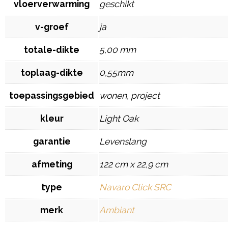
vloerverwarming
geschikt
v-groef
ja
totale-dikte
5,00 mm
toplaag-dikte
0,55mm
toepassingsgebied
wonen, project
kleur
Light Oak
garantie
Levenslang
afmeting
122 cm x 22,9 cm
type
Navaro Click SRC
merk
Ambiant