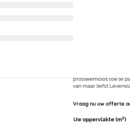
Ambiant Na
Prijs per m2: € 42.5
Prijs ongelegd: inclusi
van 7 cm of 9 cm!
Deze click pvc-vloer ui
een click pvc-vloer met 
een matte uitstraling e
probleemloos toe te pa
van maar liefst Levensl
Vraag nu uw offerte a
2
Uw oppervlakte (m
)