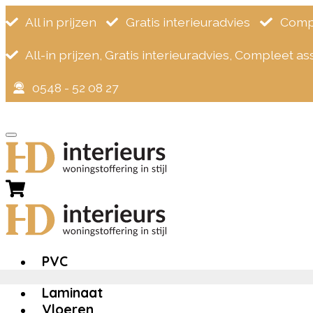
All in prijzen
Gratis interieuradvies
Compl
All-in prijzen, Gratis interieuradvies, Compleet a
0548 - 52 08 27
×
Zoeken
naar:
Home
>
Click PVC - Ongelegd
>
Ambiant Navaro Click
PVC
Laminaat
Vloeren