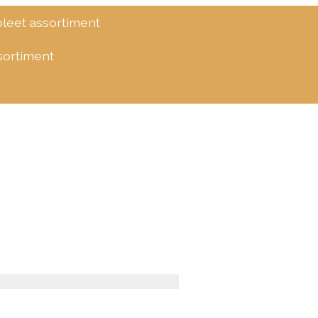
eet assortiment
ssortiment
 SRC Light Oak