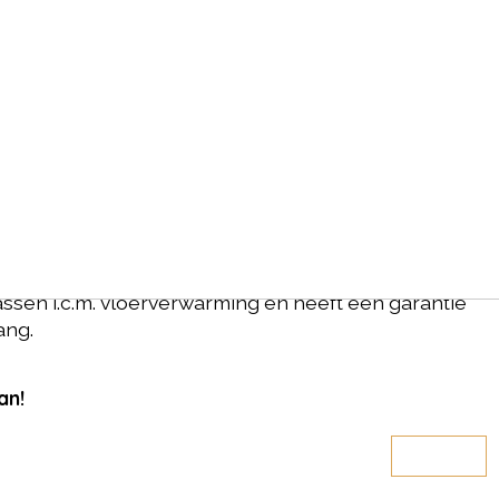
varo Click SRC Light Oak
ef standaard ondervloer, plakplinten en mdf plinten
t de serie Navaro Click SRC van het merk Ambiant is
een zeer rustige uitstraling. De click pvc-vloer heeft
n een dikte van 5,00 mm. Deze kwalitatieve vloer is
ssen i.c.m. vloerverwarming en heeft een garantie
ang.
an!