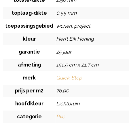
toplaag-dikte
0,55 mm
toepassingsgebied
wonen, project
kleur
Herft Eik Honing
garantie
25 jaar
afmeting
151,5 cm x 21,7 cm
merk
Quick-Step
prijs per m2
76.95
hoofdkleur
Lichtbruin
categorie
Pvc