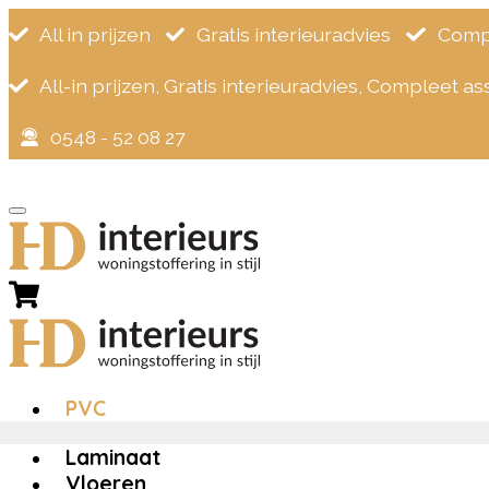
All in prijzen
Gratis interieuradvies
Compl
All-in prijzen, Gratis interieuradvies, Compleet a
0548 - 52 08 27
×
Zoeken
naar:
Home
>
PVC
>
PVC
Laminaat
Vloeren