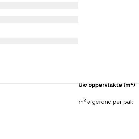
Prijs per m2: € 76.95
All-in prijs: inclusief l
Deze pvc-vloer uit de s
luxueuze pvc-vloer met
vloer kan in elke ruimt
Deze kwalitatieve vloer
vloerverwarming en heeft
u offerte aan.
2
Uw oppervlakte (m
)
2
m
afgerond per pak