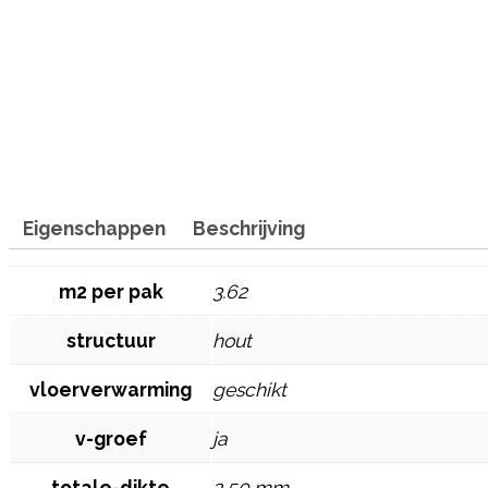
Eigenschappen
Beschrijving
m2 per pak
3.62
structuur
hout
vloerverwarming
geschikt
v-groef
ja
totale-dikte
2,50 mm