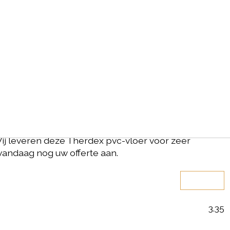
evron 12041
vraag
eggen, 2-3 mm egaliseren en lijm!
serie Chevron van het merk Therdex een pvc-vloer
e plank heeft een rustig dessin en een mooi naturel
n dikte van 2,50 mm. Deze kwalitatieve vloer is
ssen i.c.m. vloerverwarming en heeft een garantie
. Wij leveren deze Therdex pvc-vloer voor zeer
vandaag nog uw offerte aan.
3.35