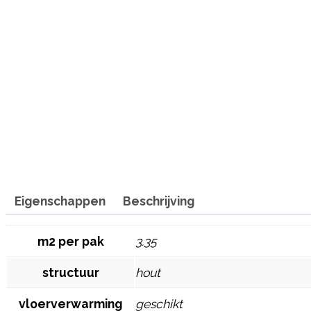
Eigenschappen
Beschrijving
m2 per pak
3.35
structuur
hout
vloerverwarming
geschikt