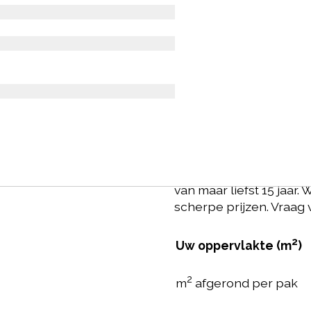
Therdex Ch
Prijs per m2: € op aan
All-in prijs: inclusief l
Deze pvc-vloer uit de 
met een rechte plank. D
kleur. De vloer heeft ee
probleemloos toe te pa
van maar liefst 15 jaar
scherpe prijzen. Vraag 
2
Uw oppervlakte (m
)
2
m
afgerond per pak