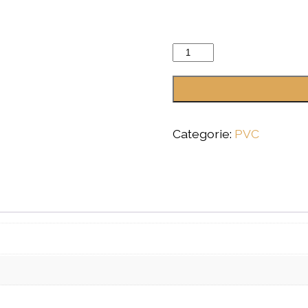
Therdex
Chevron
12041
aantal
Categorie:
PVC