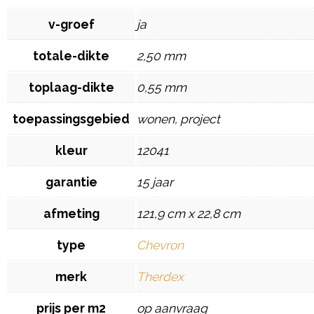
v-groef
ja
totale-dikte
2,50 mm
toplaag-dikte
0,55 mm
toepassingsgebied
wonen, project
kleur
12041
garantie
15 jaar
afmeting
121,9 cm x 22,8 cm
type
Chevron
merk
Therdex
prijs per m2
op aanvraag