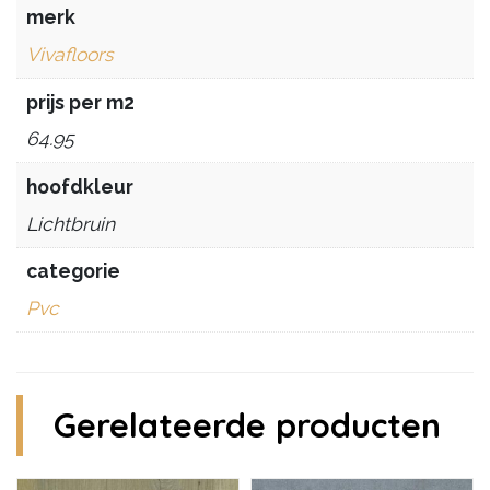
merk
Vivafloors
prijs per m2
64.95
hoofdkleur
Lichtbruin
categorie
Pvc
Gerelateerde producten