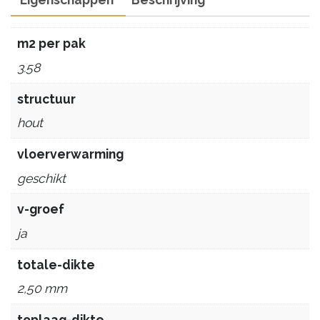
m2 per pak
3.58
structuur
hout
vloerverwarming
geschikt
v-groef
ja
totale-dikte
2,50 mm
toplaag-dikte