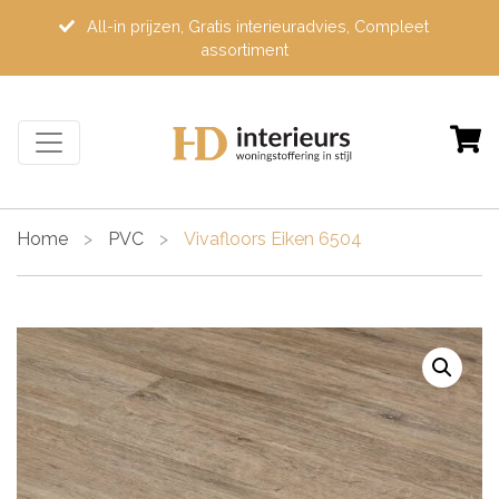
All-in prijzen, Gratis interieuradvies, Compleet
assortiment
Home
>
PVC
>
Vivafloors Eiken 6504