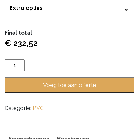
Extra opties
Final total
€
232,52
Vivafloors
Eiken
6504
Voeg toe aan offerte
aantal
Categorie:
PVC
Eigenschappen
Beschrijving