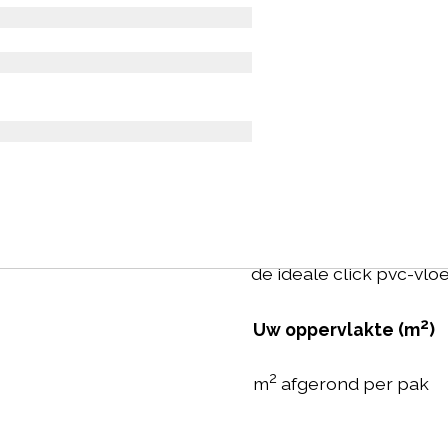
Vivafloors 
Prijs per m2: € 59.95
All-in prijs: inclusief 
De Vivafloors Eiken 681
is een duurzame, stabiel
de Vivafloors Eiken 681
basis van WPC (woodcom
de ideale click pvc-vloer
2
Uw oppervlakte (m
)
2
m
afgerond per pak