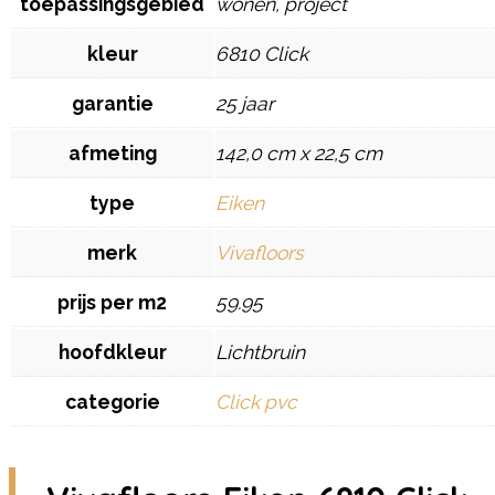
toepassingsgebied
wonen, project
kleur
6810 Click
garantie
25 jaar
afmeting
142,0 cm x 22,5 cm
type
Eiken
merk
Vivafloors
prijs per m2
59.95
hoofdkleur
Lichtbruin
categorie
Click pvc