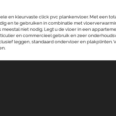
iele en kleurvaste click pvc plankenvloer. Met een to
g en te gebruiken in combinatie met vloerverwarmin
meestal niet nodig. Legt u de vloer in een apparteme
articulier en commercieel gebruik en zeer onderhoudsvr
nclusief leggen, standaard ondervloer en plakplinten. 
en.
t Ceramo Click SRC
Vivafloors Eiken 
ite