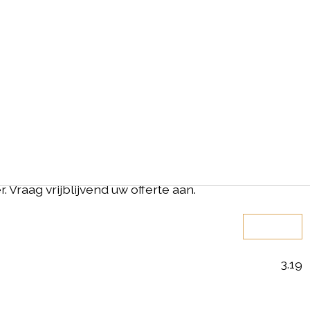
Eiken 6810 Click
leggen, standaard ondervloer en plakplinten!
0 Click heeft een warme en sfeervolle uitstraling en
e en kleurvaste click pvc-vloer. De totale dikte van
0 Click is 6,50 mm en de toplaag is 0,55 mm. Met een
posite) en daarop het pvc geperst is dit dan ook
. Vraag vrijblijvend uw offerte aan.
3.19