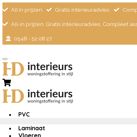
All in prijzen
Gratis interieuradvies
Compl
All-in prijzen, Gratis interieuradvies, Compleet a
0548 - 52 08 27
×
Zoeken
naar:
Home
>
Click PVC
>
Vivafloors Eiken 6810 Click
PVC
Laminaat
Vloeren