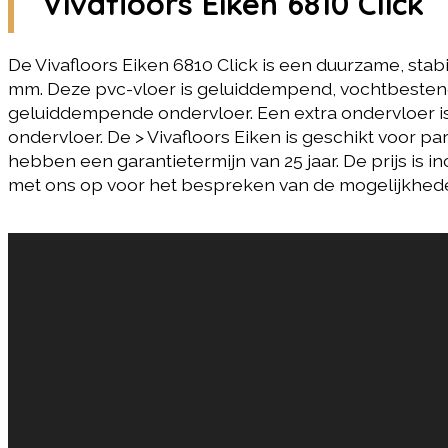
Vivafloors Eiken 6810 Click
De Vivafloors Eiken 6810 Click is een duurzame, stab
mm. Deze pvc-vloer is geluiddempend, vochtbestendi
geluiddempende ondervloer. Een extra ondervloer is 
ondervloer. De > Vivafloors Eiken is geschikt voor p
hebben een garantietermijn van 25 jaar. De prijs is i
met ons op voor het bespreken van de mogelijkhed
Gerelateerde producten
Ambiant Avanto Click SRC
Ambian
Smoky
Anthrac