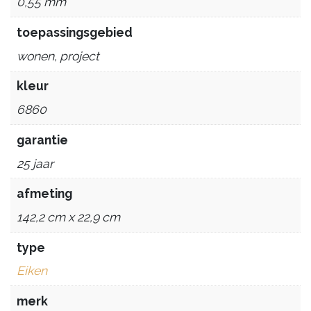
0,55 mm
toepassingsgebied
wonen, project
kleur
6860
garantie
25 jaar
afmeting
142,2 cm x 22,9 cm
type
Eiken
merk