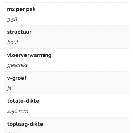
m2 per pak
3.58
structuur
hout
vloerverwarming
geschikt
v-groef
ja
totale-dikte
2,50 mm
toplaag-dikte