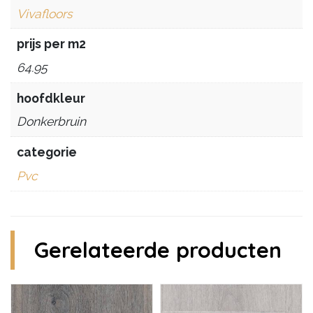
Vivafloors
prijs per m2
64.95
hoofdkleur
Donkerbruin
categorie
Pvc
Gerelateerde producten