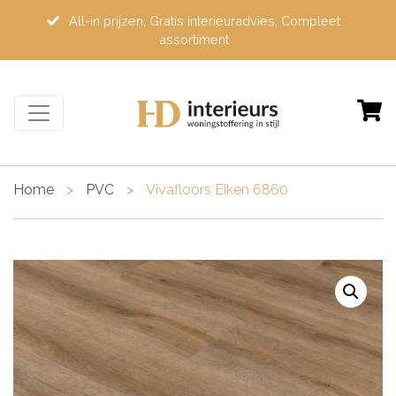
All-in prijzen, Gratis interieuradvies, Compleet
assortiment
Home
>
PVC
>
Vivafloors Eiken 6860