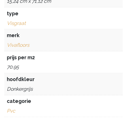
15,24 cm x 71,12 cm
type
Visgraat
merk
Vivafloors
prijs per m2
70.95
hoofdkleur
Donkergrijs
categorie
Pvc