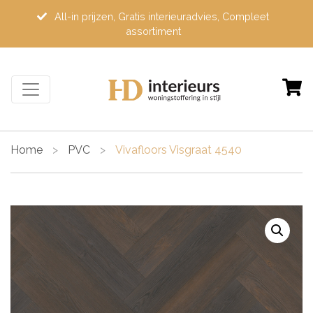
All-in prijzen, Gratis interieuradvies, Compleet
assortiment
Home
>
PVC
>
Vivafloors Visgraat 4540