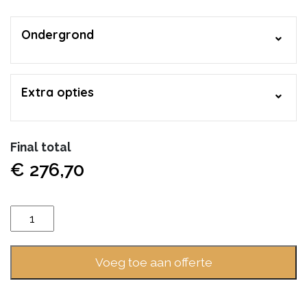
Ondergrond
Extra opties
Final total
€
276,70
Vivafloors
Visgraat
4540
Voeg toe aan offerte
aantal