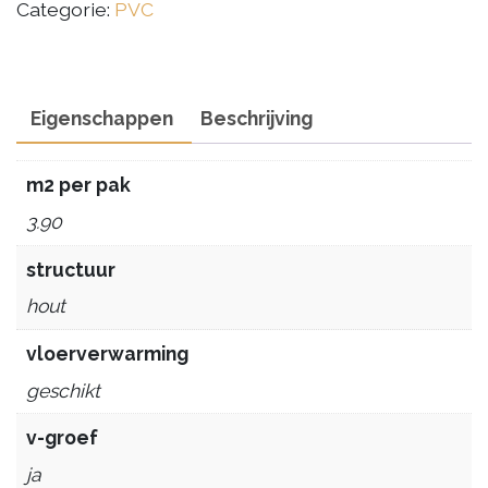
Categorie:
PVC
Eigenschappen
Beschrijving
m2 per pak
3.90
structuur
hout
vloerverwarming
geschikt
v-groef
ja