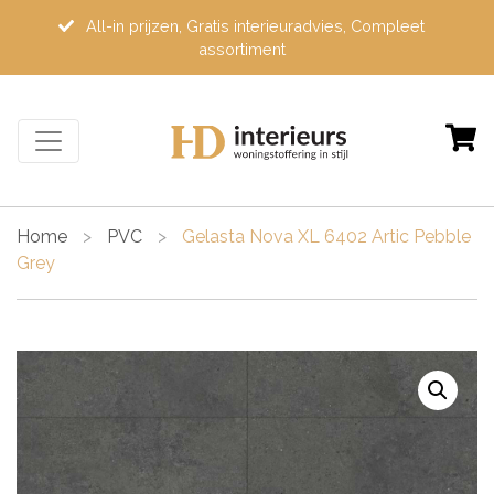
All-in prijzen, Gratis interieuradvies, Compleet
assortiment
Home
>
PVC
>
Gelasta Nova XL 6402 Artic Pebble
Grey