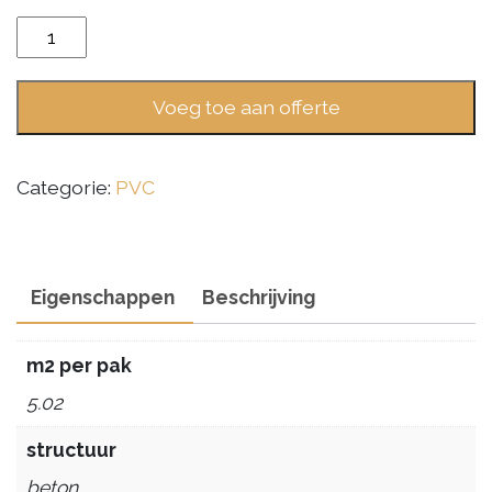
Gelasta
Nova
XL
Voeg toe aan offerte
6402
Artic
Pebble
Categorie:
PVC
Grey
aantal
Eigenschappen
Beschrijving
m2 per pak
5.02
structuur
beton