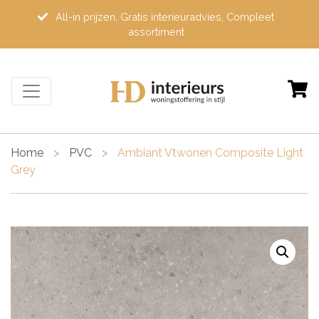
All-in prijzen, Gratis interieuradvies, Compleet
assortiment
Home
>
PVC
>
Ambiant Vtwonen Composite Light
Grey