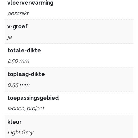
vloerverwarming
geschikt
v-groef
ja
totale-dikte
2,50 mm
toplaag-dikte
0,55 mm
toepassingsgebied
wonen, project
kleur
Light Grey