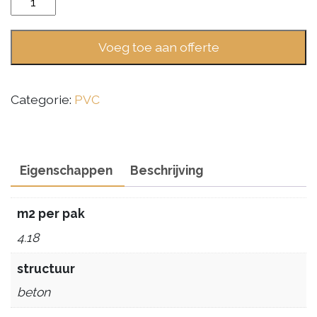
Vtwonen
Composite
Voeg toe aan offerte
Light
Grey
aantal
Categorie:
PVC
Eigenschappen
Beschrijving
m2 per pak
4.18
structuur
beton