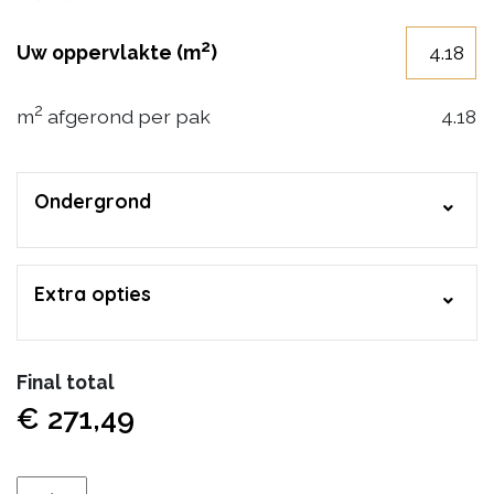
2
Uw oppervlakte (m
)
2
m
afgerond per pak
4.18
Ondergrond
Extra opties
Final total
€
271,49
Ambiant