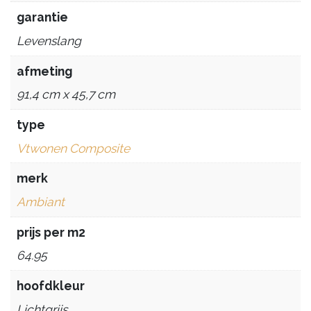
garantie
Levenslang
afmeting
91,4 cm x 45,7 cm
type
Vtwonen Composite
merk
Ambiant
prijs per m2
64.95
hoofdkleur
Lichtgrijs