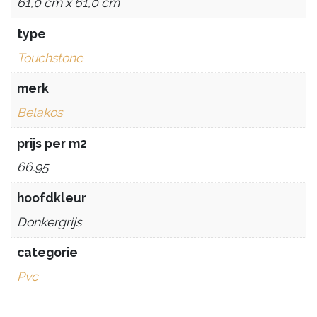
61,0 cm x 61,0 cm
type
Touchstone
merk
Belakos
prijs per m2
66.95
hoofdkleur
Donkergrijs
categorie
Pvc