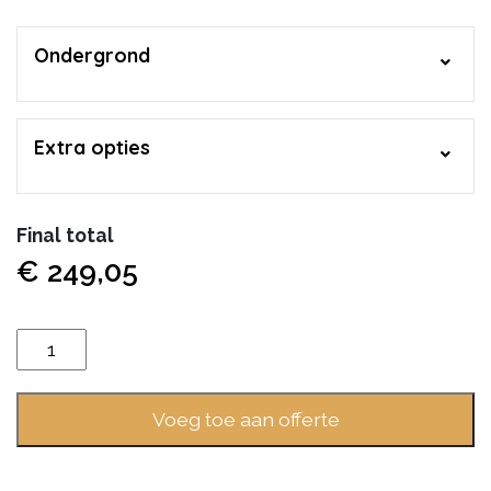
Ondergrond
Extra opties
Final total
€
249,05
Belakos
Touchstone
20
Voeg toe aan offerte
aantal