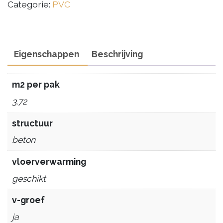
Categorie:
PVC
Eigenschappen
Beschrijving
m2 per pak
3.72
structuur
beton
vloerverwarming
geschikt
v-groef
ja