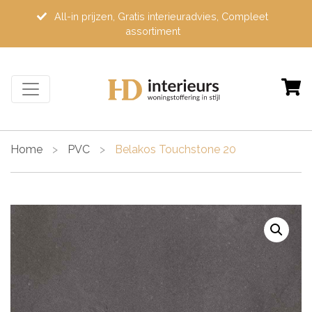
All-in prijzen, Gratis interieuradvies, Compleet
assortiment
Home
>
PVC
>
Belakos Touchstone 20