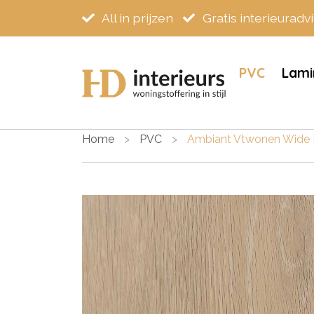
All in prijzen
Gratis interieuradv
PVC
Lami
Home
>
PVC
>
Ambiant Vtwonen Wide 