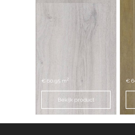
2
€ 60.95 m
€ 6
Bekijk product